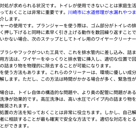
対処が求められる状況です。トイレが使用できないことは家庭生
っておくことは非常に重要です。
川崎市に水道修理が水漏れやつ
介します。
ャーの使用です。プランジャーを使う際は、ゴム部分がトイレの
く押し下げると同時に素早く引き上げる動作を数回繰り返すこと
いかない場合、次のステップとしてトイレ用のワイヤークリーナ
ブラシやフックがついた工具で、これを排水管内に差し込み、詰
用方法は、ワイヤーをゆっくりと排水管に挿入し、適切な位置で
の詰まり物を物理的に除去することが可能になります。
を使う方法もあります。これらのクリーナーは、環境に優しい成
解します。ただし、この方法は時間がかかる場合が多く、緊急性
場合は、トイレ自体の構造的な問題や、より奥の配管に問題があ
洗浄が効果的です。高圧洗浄は、高い水圧でパイプ内の詰まり物
推奨されます。
処置の方法を知っておくことは非常に役立ちます。しかし、自己
者に相談することが最も確実で安全な方法です。適切な対応をと
とができます。