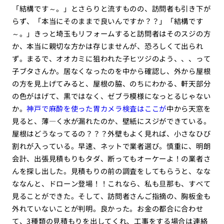
「結構です～。」とさらりと流すものの、訪問者も引き下が
らず、「本当にそのままで良いんですか？？」「結構です
～。」きっと埼玉もリフォームすると訪問者はそのスジの方
か、本当に親切な方かは存じませんが、恐ろしくて出られ
ず。まるで、オオカミに狙われた子ヒツジのよう、、、って
子ブタさんか。居なくなったのを中から確認し、外から屋根
の方を見上げてみると、屋根の脇、のちにわかる、軒天部分
の色がはげて、黒ではなく、ゼブラ模様になっとるじゃない
か。
神戸で麻酔を使った胃カメラ検査はここが
中から天窓を
見ると、薄―く水が漏れたのか、壁紙にスジができている。
屋根はどうなってるの？？？外壁もよく見れば、小さなひび
割れが入っている。早速、ネットで業者選び。慎重に、明朗
会計、出張見積もりもタダ、断ってもオーケーよ！の業者さ
んを探し出した。見積もりの前の調査をしてもらうと、なな
ななんと、ドローン登場！！これなら、私も旦那も、すべて
見ることができた。そして、訪問者さんご指摘の、胸板金も
外れていないことが判明。良かった。お金の都合に合わせ
て、3種類の見積もりを出してくれ、工事をする場合は連絡