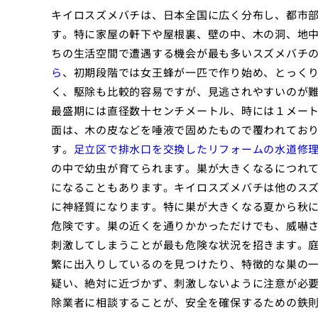
キイロスズメバチは、日本全国に広く分布し、都市
す。特に家屋の軒下や屋根裏、壁の中、木の洞、地
ちの生活空間で遭遇する機会が最も多いスズメバチ
ら
、初期段階では女王蜂が一匹で作り始め、とっく
く、駆除も比較的容易ですが、見逃されやすいのが
最盛期には直径数十センチメートル、時には１メー
面は、木の皮などを唾液で固めたもので覆われてお
す。
足立区で排水口を交換したリフォームの水道修
の中で幼虫が育てられます。巣が大きくなるにつれ
になることもあります。キイロスズメバチは他のス
に神経質になります。特に巣が大きくなる夏から秋
危険です。巣の近くを通りかかっただけでも、威嚇
刺激してしまうことが最も危険な状況を招きます。
繁に出入りしているのを見つけたり、特徴的な巣の
疑い、絶対に近づかず、刺激しないように注意が必
除業者に相談することが、安全を確保するための鉄