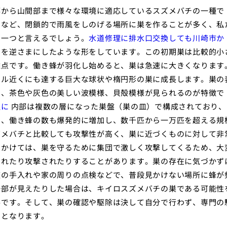
部から山間部まで様々な環境に適応しているスズメバチの一種で
中など、閉鎖的で雨風をしのげる場所に巣を作ることが多く、私
の一つと言えるでしょう。
水道修理に排水口交換しても川崎市か
りを逆さまにしたような形をしています。この初期巣は比較的小
難点です。働き蜂が羽化し始めると、巣は急速に大きくなります
トル近くにも達する巨大な球状や楕円形の巣に成長します。巣の
り、茶色や灰色の美しい波模様、貝殻模様が見られるのが特徴で
理に
内部は複数の層になった巣盤（巣の皿）で構成されており、
て、働き蜂の数も爆発的に増加し、数千匹から一万匹を超える規
ズメバチと比較しても攻撃性が高く、巣に近づくものに対して非
にかけては、巣を守るために集団で激しく攻撃してくるため、大
されたり攻撃されたりすることがあります。巣の存在に気づかず
庭の手入れや家の周りの点検などで、普段見かけない場所に蜂が
一部が見えたりした場合は、キイロスズメバチの巣である可能性
要です。そして、巣の確認や駆除は決して自分で行わず、専門の
則となります。