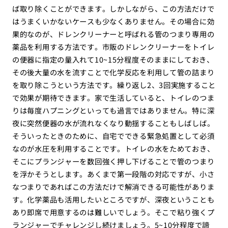
ば取り除くことができます。しかしながら、この方法だけで
はうまくいかないケースも少なくありません。その場合に効
果的なのが、ドレンクリーナーと呼ばれる管のつまり専用の
薬品を利用する方法です。市販のドレンクリーナーをトイレ
の便器に指定の量入れて10~15分程度そのままにしておき、
その後大量の水を流すことで化学反応を利用して管の詰まり
を取り除こうという方法です。繰り返し2、3回実施すること
で効果が期待できます。家で生活していると、トイレのつま
りは毎度ハプニングといっても過言ではありません。特に深
夜に突然便器の水が流れなくなり動揺することもしばしば。
そういったときのために、自宅でできる緊急処置として必須
なのが水圧を利用することです。トイレの水をためておき、
そこにプランジャーを数回強く押し下げることで管のつまり
を浮かそうとします。あくまで第一段階の対応ですが、小さ
なつまりであればこの方法だけで解消できる可能性がありま
す。化学薬品も活用したいところですが、深夜ということも
あり即席で用意するのは難しいでしょう。そこで粘り強くプ
ランジャーでチャレンジし続けましょう。5~10分程度で諦