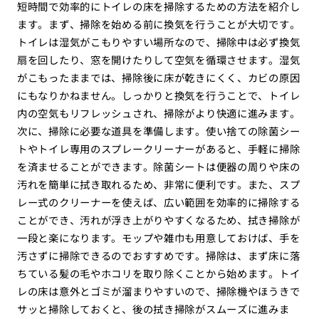
短時間で効率的にトイレの床を掃除するための方法を紹介し
ます。まず、掃除を始める前に換気を行うことが大切です。
トイレは湿気がこもりやすい場所なので、掃除中は必ず換気
扇を回したり、窓を開けたりして空気を循環させます。湿気
がこもったままでは、掃除後に床が乾きにくく、カビの原因
にもなりかねません。しっかりと換気を行うことで、トイレ
内の空気もリフレッシュされ、掃除がより快適に進みます。
次に、掃除に必要な道具を準備します。使い捨ての除菌シー
トやトイレ専用のスプレークリーナーがあると、手軽に掃除
を済ませることができます。除菌シートは便器の周りや床の
汚れを簡単に拭き取れるため、非常に便利です。また、スプ
レー式のクリーナーを使えば、広い範囲を効率的に掃除する
ことができ、汚れが浮き上がりやすくなるため、拭き掃除が
一段と楽になります。モップや雑巾も用意しておけば、手を
汚さずに掃除できるのでおすすめです。掃除は、まず床に落
ちている髪の毛やホコリを取り除くことから始めます。トイ
レの床は意外とゴミが溜まりやすいので、掃除機やほうきで
サッと掃除しておくと、後の拭き掃除がスムーズに進みま