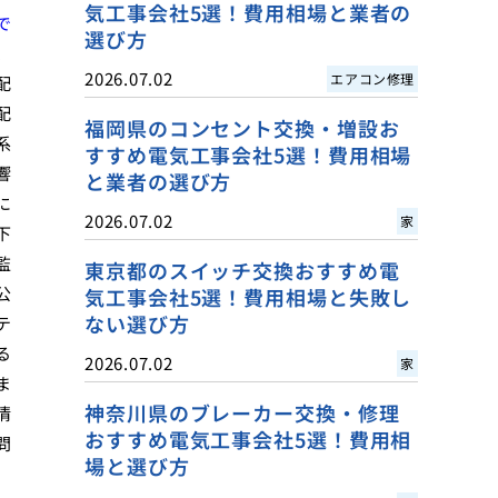
気工事会社5選！費用相場と業者の
で
選び方
、
2026.07.02
エアコン修理
配
配
福岡県のコンセント交換・増設お
系
すすめ電気工事会社5選！費用相場
響
と業者の選び方
に
2026.07.02
家
下
監
東京都のスイッチ交換おすすめ電
公
気工事会社5選！費用相場と失敗し
ない選び方
テ
る
2026.07.02
家
ま
神奈川県のブレーカー交換・修理
清
おすすめ電気工事会社5選！費用相
問
場と選び方