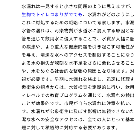
水漏れは一見すると小さな問題のように思えますが
生駒でトイレつまりがでても
、水漏れがどのように
これに対処するための戦略について考察します。水
水管の漏れは、汚染物質が水道水に混入する原因と
管を通じて飲用水に侵入することで、水質が大幅に
の疾患や、より重大な健康問題を引き起こす可能性
を与え、清潔な水へのアクセスを制限することにな
よる水の損失が深刻な水不足をさらに悪化させるこ
や、水をめぐる社会的な緊張の原因となり得ます。
視が必要です。早期に水漏れを検出し、迅速に修理
衆衛生の観点からは、水質検査を定期的に行い、飲
ィレベルでの教育プログラムを通じて、水漏れの検
ことが効果的です。市民が自ら水漏れに注意を払い
す。水漏れが公衆衛生に及ぼす影響は無視できない
潔な水への安全なアクセスは、全ての人にとって基
題に対して積極的に対応する必要があります。