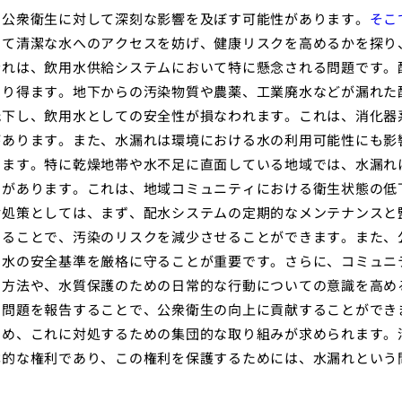
、公衆衛生に対して深刻な影響を及ぼす可能性があります。
そこ
して清潔な水へのアクセスを妨げ、健康リスクを高めるかを探り
漏れは、飲用水供給システムにおいて特に懸念される問題です。
なり得ます。地下からの汚染物質や農薬、工業廃水などが漏れた
低下し、飲用水としての安全性が損なわれます。これは、消化器
があります。また、水漏れは環境における水の利用可能性にも影
ります。特に乾燥地帯や水不足に直面している地域では、水漏れ
とがあります。これは、地域コミュニティにおける衛生状態の低
対処策としては、まず、配水システムの定期的なメンテナンスと
することで、汚染のリスクを減少させることができます。また、
用水の安全基準を厳格に守ることが重要です。さらに、コミュニ
出方法や、水質保護のための日常的な行動についての意識を高め
、問題を報告することで、公衆衛生の向上に貢献することができ
ため、これに対処するための集団的な取り組みが求められます。
本的な権利であり、この権利を保護するためには、水漏れという