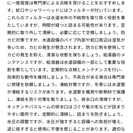
に一度程度は専門家による点検を受けることをおすすめしま
す。蛇口やシャワーヘッドにはフィルターが付いています。
これらのフィルターは水道水中の不純物を取り除く役割を果
たしていますが、時間が経つと詰まる可能性があります。定
期的に取り外して清掃し、必要に応じて交換しましょう。防
カビ対策ですが、水道設備のパイプ内部や蛇口周辺は湿気が
多いため、カビの発生が懸念されます。防カビ剤を使用して
カビの発生を抑え、清潔な状態を保ちましょう。給湯器のメ
ンテナンスですが、給湯器は水道設備の一部として重要な役
割を果たしています。定期的な点検とメンテナンスを行い、
効率的な動作を維持しましょう。不具合がある場合は専門家
に修理を依頼しましょう。凍結対策ですが、冬季には水道管
が凍結するリスクがあります。水道管を暖房や断熱材で保護
し、凍結を防ぐ対策を取りましょう。排水口の清掃ですが、
キッチンやバスルームの排水口はゴミや髪の毛などが詰まり
やすい箇所です。定期的に清掃し、詰まりを防ぎましょう。
水圧の調整ですが、水圧が強すぎると設備への負担が増え、
逆に弱すぎると使用に不便を感じることがあります。適切な