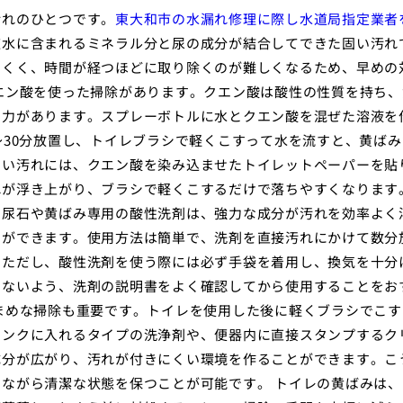
汚れのひとつです。
東大和市の水漏れ修理に際し水道局指定業者
道水に含まれるミネラル分と尿の成分が結合してできた固い汚れ
にくく、時間が経つほどに取り除くのが難しくなるため、早めの
エン酸を使った掃除があります。クエン酸は酸性の性質を持ち、
る力があります。スプレーボトルに水とクエン酸を混ぜた溶液を
〜30分放置し、トイレブラシで軽くこすって水を流すと、黄ばみ
こい汚れには、クエン酸を染み込ませたトイレットペーパーを貼
れが浮き上がり、ブラシで軽くこするだけで落ちやすくなります
。尿石や黄ばみ専用の酸性洗剤は、強力な成分が汚れを効率よく
とができます。使用方法は簡単で、洗剤を直接汚れにかけて数分
。ただし、酸性洗剤を使う際には必ず手袋を着用し、換気を十分
けないよう、洗剤の説明書をよく確認してから使用することをお
まめな掃除も重要です。トイレを使用した後に軽くブラシでこす
タンクに入れるタイプの洗浄剤や、便器内に直接スタンプするク
成分が広がり、汚れが付きにくい環境を作ることができます。こ
ながら清潔な状態を保つことが可能です。 トイレの黄ばみは、