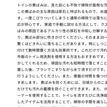
トイレの黄ばみは、見た目にも不快で掃除が面倒な
この黄ばみの主な原因は尿石と呼ばれるもので、水
す。一度こびりついてしまうと通常の掃除では落ち
応が肝心です。 家庭で手軽に試せる方法として、ク
ばみの原因であるアルカリ性の尿石を中和し分解す
り、黄ばみ部分に吹きかけてください。そのまま20
驚くほどきれいに落ちることがあります。特にしつ
付けて数時間置く方法も効果的です。これだけで汚
市販のトイレ用洗剤を使用する方法もおすすめです
かしてくれるため、頑固な汚れも短時間で落とすこ
置した後、ブラシでこすりながら水で流すだけです
行うようにしてください。また、便器の材質を傷つ
すめします。 黄ばみを防ぐためには、日頃からのこ
だけでも汚れの蓄積を防ぐことができます。また、
ーナーを使用することで、トイレを流すたびに洗浄
したアイテムを活用することで、掃除の手間を減らし