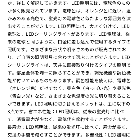
か、詳しく解説していきます。LED照明には、電球色のもの
が多く販売されています。電球色は、オレンジ色に近い、温
かみのある光色で、蛍光灯の電球色と似たような雰囲気を演
出することができます。LED照明には、大きく分けて、LED
電球と、LEDシーリングライトがあります。LED電球は、従
来の電球と同じように、口金に差し込んで使用するタイプの
照明です。さまざまな形状や明るさのものが販売されてお
り、ご自宅の照明器具に合わせて選ぶことができます。LED
シーリングライトは、天井に直接取り付けるタイプの照明で
す。部屋全体を均一に照らすことができ、調光機能や調色機
能が付いているものもあります。調色機能を使えば、電球色
（オレンジ色）だけでなく、昼白色（白っぽい光）や昼光色
（青白い光）など、さまざまな色温度の光に切り替えること
ができます。LED照明に切り替えるメリットは、主に以下の
3点です。省エネ性能：LED照明は、従来の蛍光灯に比べ
て、消費電力が少なく、電気代を節約することができます。
長寿命：LED照明は、従来の蛍光灯に比べて、寿命が長く、
交換の手間を減らすことができます。多機能性：LED照明に