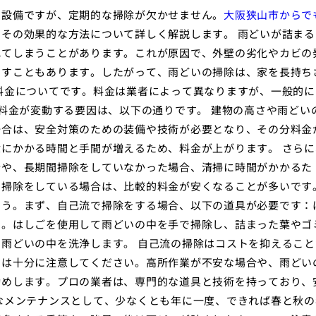
な設備ですが、定期的な掃除が欠かせません。
大阪狭山市からで
その効果的な方法について詳しく解説します。 雨どいが詰まる
れてしまうことがあります。これが原因で、外壁の劣化やカビの
こすこともあります。したがって、雨どいの掃除は、家を長持ち
料金についてです。料金は業者によって異なりますが、一般的に
です。料金が変動する要因は、以下の通りです。 建物の高さや雨どい
場合は、安全対策のための装備や技術が必要となり、その分料金
にかかる時間と手間が増えるため、料金が上がります。 さらに
合や、長期間掃除をしていなかった場合、清掃に時間がかかるた
に掃除をしている場合は、比較的料金が安くなることが多いです
ょう。まず、自己流で掃除をする場合、以下の道具が必要です：
シ。はしごを使用して雨どいの中を手で掃除し、詰まった葉やゴ
雨どいの中を洗浄します。 自己流の掃除はコストを抑えること
には十分に注意してください。高所作業が不安な場合や、雨どい
勧めします。プロの業者は、専門的な道具と技術を持っており、
なメンテナンスとして、少なくとも年に一度、できれば春と秋の