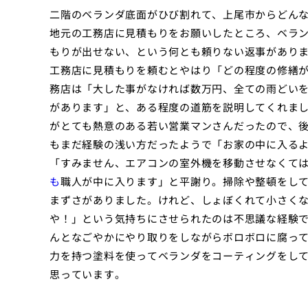
二階のベランダ底面がひび割れて、上尾市からどん
地元の工務店に見積もりをお願いしたところ、ベラ
もりが出せない、という何とも頼りない返事があり
工務店に見積もりを頼むとやはり「どの程度の修繕
務店は「大した事がなければ数万円、全ての雨どい
があります」と、ある程度の道筋を説明してくれま
がとても熱意のある若い営業マンさんだったので、
もまだ経験の浅い方だったようで「お家の中に入る
「すみません、エアコンの室外機を移動させなくて
も
職人が中に入ります」と平謝り。掃除や整頓をし
まずさがありました。けれど、しょぼくれて小さく
や！」という気持ちにさせられたのは不思議な経験
んとなごやかにやり取りをしながらボロボロに腐っ
力を持つ塗料を使ってベランダをコーティングをし
思っています。