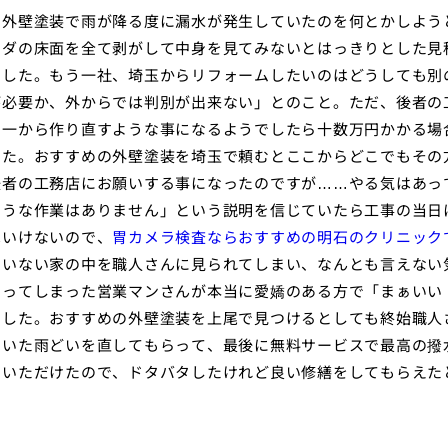
な外壁塗装で雨が降る度に漏水が発生していたのを何とかしよう
ンダの床面を全て剥がして中身を見てみないとはっきりとした見
ました。もう一社、埼玉からリフォームしたいのはどうしても別
が必要か、外からでは判別が出来ない」とのこと。ただ、後者の
を一から作り直すような事になるようでしたら十数万円かかる場
した。おすすめの外壁塗装を埼玉で頼むとここからどこでもその
後者の工務店にお願いする事になったのですが……やる気はあっ
ような作業はありません」という説明を信じていたら工事の当日
はいけないので、
胃カメラ検査ならおすすめの明石のクリニック
ていない家の中を職人さんに見られてしまい、なんとも言えない
なってしまった営業マンさんが本当に愛嬌のある方で「まぁいい
でした。おすすめの外壁塗装を上尾で見つけるとしても終始職人
ていた雨どいを直してもらって、最後に無料サービスで最高の撥
ていただけたので、ドタバタしたけれど良い修繕をしてもらえた