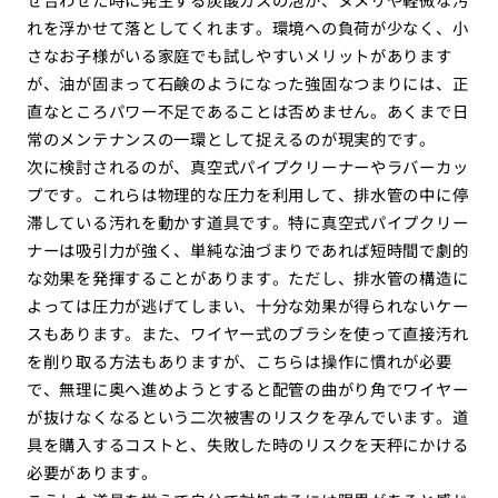
れを浮かせて落としてくれます。環境への負荷が少なく、小
さなお子様がいる家庭でも試しやすいメリットがあります
が、油が固まって石鹸のようになった強固なつまりには、正
直なところパワー不足であることは否めません。あくまで日
常のメンテナンスの一環として捉えるのが現実的です。
次に検討されるのが、真空式パイプクリーナーやラバーカッ
プです。これらは物理的な圧力を利用して、排水管の中に停
滞している汚れを動かす道具です。特に真空式パイプクリー
ナーは吸引力が強く、単純な油づまりであれば短時間で劇的
な効果を発揮することがあります。ただし、排水管の構造に
よっては圧力が逃げてしまい、十分な効果が得られないケー
スもあります。また、ワイヤー式のブラシを使って直接汚れ
を削り取る方法もありますが、こちらは操作に慣れが必要
で、無理に奥へ進めようとすると配管の曲がり角でワイヤー
が抜けなくなるという二次被害のリスクを孕んでいます。道
具を購入するコストと、失敗した時のリスクを天秤にかける
必要があります。