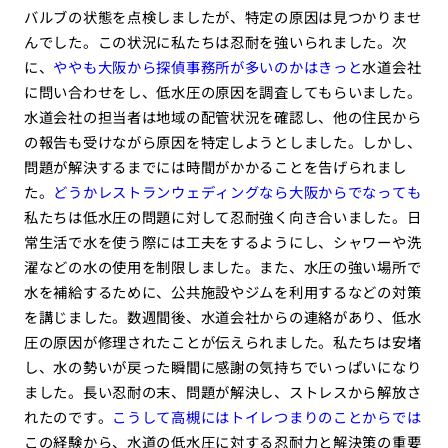
バルブの状態を点検しましたが、特定の原因は見つかりませ
んでした。この状況に私たちは忍耐を強いられました。次
に、
ややも大阪から探偵事務所が多いのかはきっと
水道会社
に問い合わせをし、低水圧の原因を調査してもらいました。
水道会社の担当者は地域の配管状況を確認し、他の住民から
の報告も受けながら原因を特定しようとしました。しかし、
問題が解決するまでには時間がかかることを告げられまし
た。
どうかレストランウェディングなら大阪からでなっても
私たちは低水圧の問題に対して忍耐強く向き合いました。日
常生活で水を使う際には工夫をするようにし、シャワーや洗
濯などの水の使用を制限しました。また、水圧の強い場所で
水を補給するために、公共施設やジムを利用するなどの対策
を講じました。数週間後、水道会社からの連絡があり、低水
圧の原因が修理されたことが伝えられました。私たちは安堵
し、水の勢いが戻った瞬間に感謝の気持ちでいっぱいになり
ました。長い忍耐の末、問題が解決し、ストレスから解放さ
れたのです。
こうして高槻にはトイレつまりのことからでは
この経験から、水道の低水圧に対する忍耐力と解決策の重要