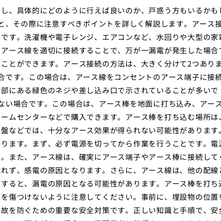
かし、具体的にどのように行えば良いのか、戸惑う方もいるかも
法と、その際に注意すべきポイントを詳しく解説します。アース
策です。洗濯機や電子レンジ、エアコンなど、水回りや大型の家
。アース線を適切に接続することで、万が一漏電が発生した場合
ことができます。アース接続の方法は、大きく分けて2つあり
合です。この場合は、アース線をコンセントのアース端子に接
下部にある緑色のネジや差し込み口で示されていることが多いで
ない場合です。この場合は、アース棒を地面に打ち込み、アー
ホームセンターなどで購入できます。アース棒を打ち込む場所は
岩盤などでは、十分なアース効果が得られない可能性があります
あります。まず、必ず電源を切ってから作業を行うことです。電
す。また、アース線は、確実にアース端子やアース棒に接続して
流れず、感電の原因となります。さらに、アース線は、他の配線
触すると、漏電の原因となる可能性があります。アース棒を打ち
どを傷つけないように注意してください。事前に、埋設物の位置
事故を防ぐための重要な安全対策です。正しい知識と手順で、安