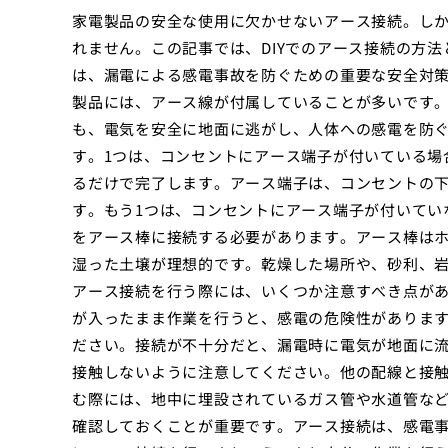
家電製品の安全な使用に欠かせないアース接続。し
れません。この記事では、DIYでのアース接続の方
は、漏電による感電事故を防ぐための重要な安全対
製品には、アース線が付属していることが多いです
も、電気を安全に地面に逃がし、人体への感電を防ぐ
す。1つは、コンセントにアース端子が付いている場
るだけで完了します。アース端子は、コンセントの
す。もう1つは、コンセントにアース端子が付いてい
をアース棒に接続する必要があります。アース棒は
湿った土壌が理想的です。乾燥した場所や、砂利、
アース接続を行う際には、いくつか注意すべき点が
が入ったまま作業を行うと、感電の危険性がありま
ださい。接続が不十分だと、漏電時に電気が地面に
接触しないように注意してください。他の配線と接
む際には、地中に埋設されているガス管や水道管な
確認しておくことが重要です。アース接続は、感電