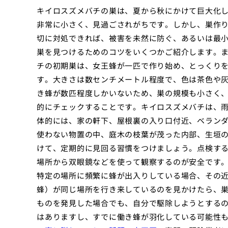
キイロスズメバチの巣は、夏から秋にかけて巨大化
非常に小さく、見過ごされがちです。しかし、巣作
切に対処できれば、被害を未然に防ぐ、あるいは最
巣を見つけるためのコツをいくつかご紹介します。
チの初期巣は、女王蜂が一匹で作り始め、とっくり
す。大きさは数センチメートル程度で、色は茶色や
き蜂が数匹程度しかいないため、巣の規模も小さく
的にチェックすることです。キイロスズメバチは、
体的には、家の軒下、屋根裏の入り口付近、ベラン
使わない物置の中、庭木の枝葉が茂った内部、生垣の
けて、定期的に見回る習慣をつけましょう。点検す
場所から双眼鏡などを使って観察するのが安全です
特定の場所に頻繁に蜂が出入りしている場合、その
蜂）が同じ場所を行き来しているのを見かけたら、
ものを発見した場合でも、自分で駆除しようとする
はありますし、すでに働き蜂が羽化している可能性