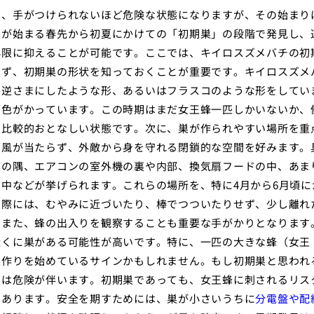
し、手がつけられないほど危険な状態になりますが、その始まり
りが始まる春先から初夏にかけての「初期巣」の段階で発見し、
小限に抑えることが可能です。ここでは、キイロスズメバチの初
まず、初期巣の形状を知っておくことが重要です。キイロスズメ
を逆さまにしたような形、あるいはフラスコのような形をしてい
灰色がかっています。この時期はまだ女王蜂一匹しかいないか、
、比較的おとなしい状態です。次に、巣が作られやすい場所を重
雨風が当たらず、外敵から身を守れる閉鎖的な空間を好みます。
ダの隅、エアコンの室外機の裏や内部、換気扇フードの中、あま
中などが挙げられます。これらの場所を、特に4月から6月頃に
る際には、むやみに近づいたり、棒でつついたりせず、少し離れ
。また、蜂の出入りを観察することも重要な手がかりとなります
近くに巣がある可能性が高いです。特に、一匹の大きな蜂（女王
巣作りを始めているサインかもしれません。もし初期巣と思われ
のは危険が伴います。初期巣であっても、女王蜂に刺されるリス
もあります。安全を期すためには、巣が小さいうちに
分電盤や配